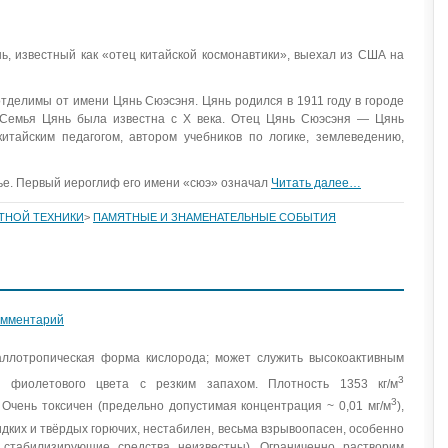
, известный как «отец китайской космонавтики», выехал из США на
тделимы от имени Цянь Сюэсэня. Цянь родился в 1911 году в городе
 Семья Цянь была известна с Х века. Отец Цянь Сюэсэня — Цянь
итайским педагогом, автором учебников по логике, землеведению,
ье. Первый иероглиф его имени «сюэ» означал
Читать далее…
ЕТНОЙ ТЕХНИКИ
>
ПАМЯТНЫЕ И ЗНАМЕНАТЕЛЬНЫЕ СОБЫТИЯ
омментарий
лотропическая форма кислорода; может служить высокоактивным
3
ь фиолетового цвета с резким запахом. Плотность 1353 кг/м
3
 Очень токсичен (предельно допустимая концентрация ~ 0,01 мг/м
),
ких и твёрдых горючих, нестабилен, весьма взрывоопасен, особенно
 стабилизирующие средства неизвестны). Ограниченно растворим