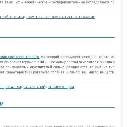
та тема Т-2: «Теоретические и экспериментальные исследования по
ЕТНОЙ ТЕХНИКИ
>
ПАМЯТНЫЕ И ЗНАМЕНАТЕЛЬНЫЕ СОБЫТИЯ
кого ракетного топлива
, состоящий преимущественно или только из
я окисления горючего в ЖРД. Поскольку расход
окислителя
обычно в
йства применяемых
окислителей
сильно различаются, то именно тип
т характеристики ракетного топлива и самого РД. Число веществ,
Е ДВИГАТЕЛИ
>
БАЗА ЗНАНИЙ
>
ЭНЦИКЛОПЕДИЯ
ом
 растворение в топливе газа (азота или гелия) до равновесного