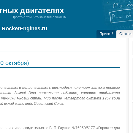
тных двигателях
Просто о том, что кажется сложным
RocketEngines.ru
Привет!
Статьи
0 октября)
причастных и непричастных с шестидесятилетием запуска первого
путника Земли! Это эпохальное событие, которое приближали
 техники многих стран. Мир после четвёртого октября 1957 года
й вклад в это внёс Советский Союз.
о заявочное свидетельство В. П. Глушко №76950/5177 «Горючее для