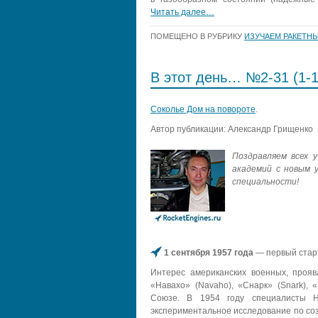
Читать далее…
ПОМЕЩЕНО В РУБРИКУ
ИЗУЧАЕМ РАКЕТНЫ
В этот день… №2-31 (1-1
Соколье Дом на повороте
.
Автор публикации: Александр Грищенко
Поздравляем всех 
академий с новым 
специальности!
1 сентября 1957 года
— первый старт
Интерес американских военных, прояв
«Навахо» (Navaho), «Снарк» (Snark), 
Союзе. В 1954 году специалисты Н
экспериментальное исследование по со