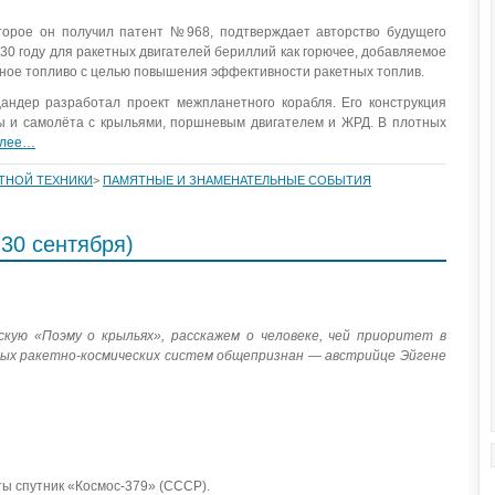
торое он получил патент №968, подтверждает авторство будущего
30 году для ракетных двигателей бериллий как горючее, добавляемое
тное топливо с целью повышения эффективности ракетных топлив.
андер разработал проект межпланетного корабля. Его конструкция
ы и самолёта с крыльями, поршневым двигателем и ЖРД. В плотных
алее…
ЕТНОЙ ТЕХНИКИ
>
ПАМЯТНЫЕ И ЗНАМЕНАТЕЛЬНЫЕ СОБЫТИЯ
30 сентября)
скую «Поэму о крыльях», расскажем о человеке, чей приоритет в
ых ракетно-космических систем общепризнан — австрийце Эйгене
ы спутник «Космос-379» (СССР).