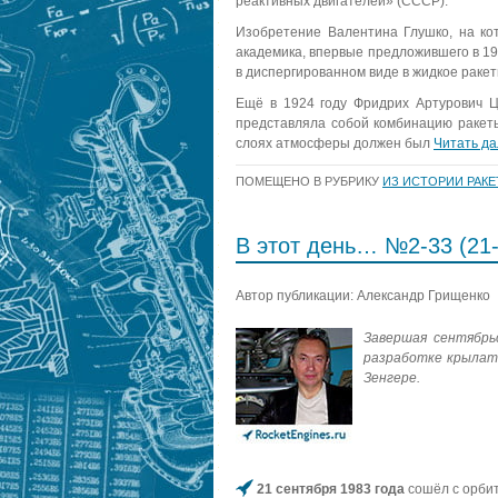
реактивных двигателей» (СССР).
Изобретение Валентина Глушко, на ко
академика, впервые предложившего в 19
в диспергированном виде в жидкое раке
Ещё в 1924 году Фридрих Артурович Ц
представляла собой комбинацию ракет
слоях атмосферы должен был
Читать д
ПОМЕЩЕНО В РУБРИКУ
ИЗ ИСТОРИИ РАК
В этот день… №2-33 (21-
Автор публикации: Александр Грищенко
Завершая сентябрь
разработке крылат
Зенгере.
21 сентября 1983 года
сошёл с орбит