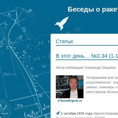
Беседы о раке
Статьи
В этот день… №2-34 (1-1
Автор публикации: Александр Грищенко
Поздравляем всех 
искусственного с
учёные, инженеры и
стал другим. Большо
2 октября 1930 года
Зарегистрирован