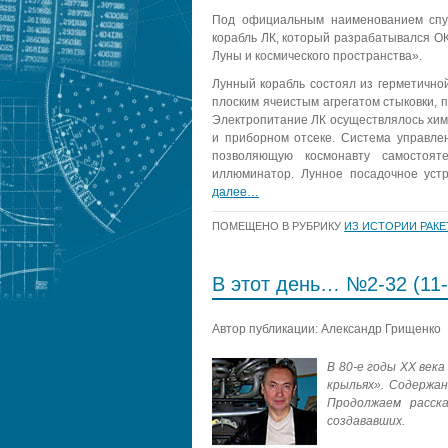
Под официальным наименованием спу
корабль ЛК, который разрабатывался О
Луны и космического пространства».
Лунный корабль состоял из герметично
плоским ячеистым агрегатом стыковки, п
Электропитание ЛК осуществлялось хим
и приборном отсеке. Система управле
позволяющую космонавту самостоят
иллюминатор. Лунное посадочное уст
далее…
ПОМЕЩЕНО В РУБРИКУ
ИЗ ИСТОРИИ РАК
В этот день… №2-32 (11-
Автор публикации: Александр Грищенко
В 80-е годы ХХ век
крыльях». Содержа
Продолжаем расск
создававших.