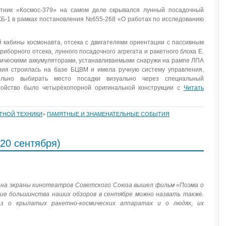
тник «Космос-379» на самом деле скрывался лунный посадочный
КБ-1 в рамках постановления №655-268 «О работах по исследованию
й кабины космонавта, отсека с двигателями ориентации с пассивным
риборного отсека, лунного посадочного агрегата и ракетного блока Е.
ическими аккумуляторами, устанавливаемыми снаружи на рампе ЛПА
ния строилась на базе БЦВМ и имела ручную систему управления,
ельно выбирать место посадки визуально через специальный
ройство было четырёхопорной оригинальной конструкции с
Читать
ЕТНОЙ ТЕХНИКИ
>
ПАМЯТНЫЕ И ЗНАМЕНАТЕЛЬНЫЕ СОБЫТИЯ
20 сентября)
а на экраны кинотеатров Советского Союза вышел фильм «Поэма о
ние большинства наших обзоров в сентябре можно назвать также.
аз о крылатых ракетно-космических аппаратах и о людях, их