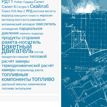
РДТТ
Салют
Роберт Годдард
Скайлэб
Салют-6
Сатурн-5
Союз
ЯРД
ТНА
Фау-2
азотная кислота
керосин
водород
кажущаяся скорость
кислород
константа равновесия
окислитель
космический аппарат
парциальное
охлаждение
давление
перекись водорода
продукты сгорания
ракета-носитель
ракетный
двигатель
состав
тепловой
продуктов сгорания
расчёт камеры
термодинамический расчёт
камеры
тетраоксид азота
топливные
топливо
компоненты
химическое
удельный импульс
топливо
энтальпия