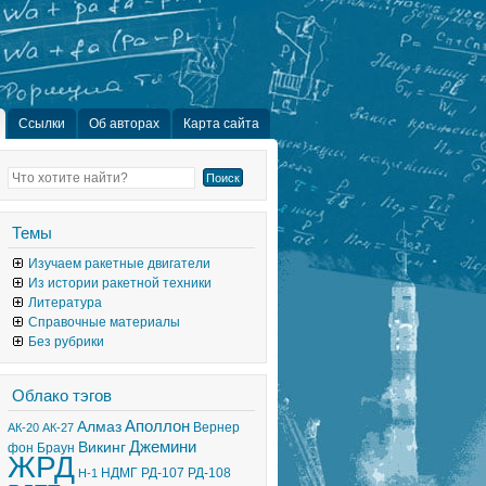
Ссылки
Об авторах
Карта сайта
Темы
Изучаем ракетные двигатели
Из истории ракетной техники
Литература
Справочные материалы
Без рубрики
Облако тэгов
Аполлон
Алмаз
Вернер
АК-20
АК-27
Джемини
Викинг
фон Браун
ЖРД
НДМГ
РД-107
РД-108
Н-1