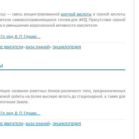
есь) — смесь концентрированной
азотной кислоты
и серной кислоты
слителя самовоспламеняющихся топлив для ЖРД. Присутствие серной
а и уменьшению коррозионной активности окислителя.
Гл. ред. В. П. Глушко…
Е ДВИГАТЕЛИ
>
БАЗА ЗНАНИЙ
>
ЭНЦИКЛОПЕДИЯ
ы
бщее название ракетных блоков различного типа, предназначенных
низкой орбиты на более высокую вплоть до стационарной, а также для
яготения Земли.
Гл. ред. В. П. Глушко…
Е ДВИГАТЕЛИ
>
БАЗА ЗНАНИЙ
>
ЭНЦИКЛОПЕДИЯ