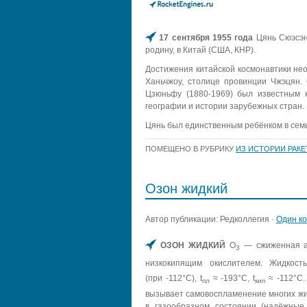
17 сентября 1955 года
Цянь Сюэсэнь
родину, в Китай (США, КНР).
Достижения китайской космонавтики нео
Ханьчжоу, столице провинции Чжэцян.
Цзюньфу (1880-1969) был известным к
географии и истории зарубежных стран.
Цянь был единственным ребёнком в сем
ПОМЕЩЕНО В РУБРИКУ
ИЗ ИСТОРИИ РАК
Озон жидкий
Автор публикации: Редколлегия ·
Один к
ОЗОН ЖИДКИЙ
O
— сжиженная ал
3
низкокипящим окислителем. Жидкост
(при -112°С), t
≈ -193°С, t
≈ -112°С.
пл
кип
вызывает самовоспламенение многих жид
в газообразном состоянии (надёжные