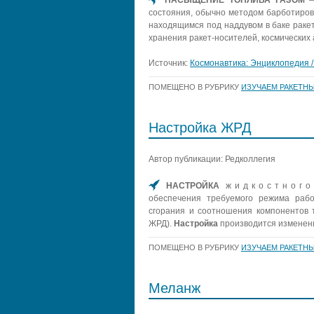
состояния, обычно методом барботиров
находящимся под наддувом в баке ракет
хранения ракет-носителей, космических 
Источник:
Космонавтика: Энциклопедия / 
ПОМЕЩЕНО В РУБРИКУ
ИЗУЧАЕМ РАКЕТНЫ
Настройка ЖРД
Автор публикации: Редколлегия
НАСТРОЙКА
жидкостног
обеспечения требуемого режима раб
сгорания и соотношения компонентов 
ЖРД).
Настройка
производится измене
ПОМЕЩЕНО В РУБРИКУ
ИЗУЧАЕМ РАКЕТНЫ
Меланж