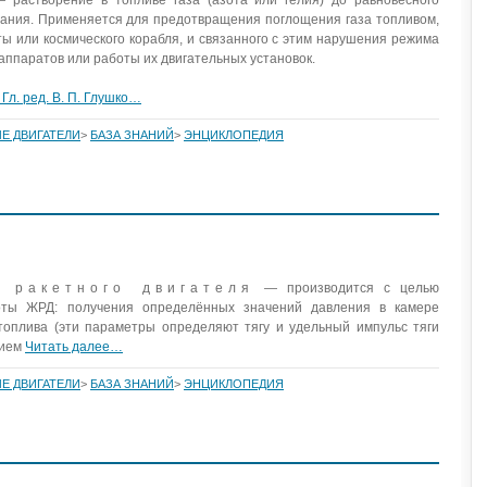
ания. Применяется для предотвращения поглощения газа топливом,
ы или космического корабля, и связанного с этим нарушения режима
аппаратов или работы их двигательных установок.
Гл. ред. В. П. Глушко…
Е ДВИГАТЕЛИ
>
БАЗА ЗНАНИЙ
>
ЭНЦИКЛОПЕДИЯ
о ракетного двигателя
— производится с целью
оты ЖРД: получения определённых значений давления в камере
топлива (эти параметры определяют тягу и удельный импульс тяги
нием
Читать далее…
Е ДВИГАТЕЛИ
>
БАЗА ЗНАНИЙ
>
ЭНЦИКЛОПЕДИЯ