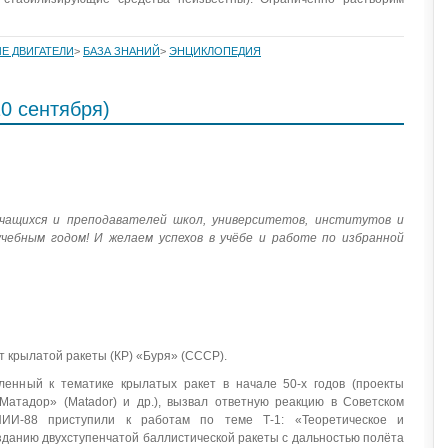
Е ДВИГАТЕЛИ
>
БАЗА ЗНАНИЙ
>
ЭНЦИКЛОПЕДИЯ
0 сентября)
учащихся и преподавателей школ, университетов, институтов и
учебным годом! И желаем успехов в учёбе и работе по избранной
 крылатой ракеты (КР) «Буря» (СССР).
ленный к тематике крылатых ракет в начале 50-х годов (проекты
«Матадор» (Matador) и др.), вызвал ответную реакцию в Советском
ИИ-88 приступили к работам по теме Т-1: «Теоретическое и
зданию двухступенчатой баллистической ракеты с дальностью полёта