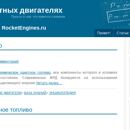
тных двигателях
Просто о том, что кажется сложным
RocketEngines.ru
Привет!
Статьи
о
омментарий
химическое ракетное топливо
, все компоненты которого в условиях
 состоянии. Современные ЖРД базируются на использовании
выделяющего энергию
Читать далее…
Е ДВИГАТЕЛИ
>
БАЗА ЗНАНИЙ
>
ЭНЦИКЛОПЕДИЯ
ное топливо