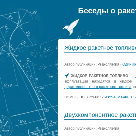
Беседы о раке
Жидкое ракетное топлив
Автор публикации: Редколлегия ·
Один к
ЖИДКОЕ РАКЕТНОЕ ТОПЛИВО
—
эксплуатации находятся в жидком
двухкомпонентного ракетного топлива
, 
ПОМЕЩЕНО В РУБРИКУ
ИЗУЧАЕМ РАКЕТНЫ
Двухкомпонентное ракет
Автор публикации: Редколлегия