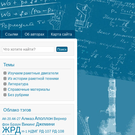
Ссылки
Об авторах
Карта сайта
Темы
Изучаем ракетные двигатели
Из истории ракетной техники
Литература
Справочные материалы
Без рубрики
Облако тэгов
Аполлон
Алмаз
Вернер
АК-20
АК-27
Джемини
Викинг
фон Браун
ЖРД
НДМГ
РД-107
РД-108
Н-1