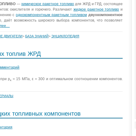
ТОПЛИВО
—
химическое ракетное топливо
для ЖРД и ГРД, состоящее
нтов: окислителя и горючего. Различают
жидкое ракетное топливо
и
внению с
однокомпонентным ракетным топливом
двухкомпонентное
, даёт возможность широкого выбора компонентов, что позволяет
алее…
Е ДВИГАТЕЛИ
>
БАЗА ЗНАНИЙ
>
ЭНЦИКЛОПЕДИЯ
ых топлив ЖРД
омментарий
 при p
= 15 МПа, ε = 300 и оптимальном соотношении компонентов.
к
ЕРИАЛЫ
дких топливных компонентов
ентария