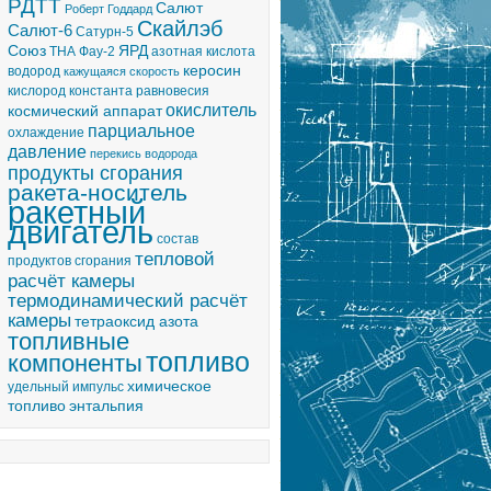
РДТТ
Салют
Роберт Годдард
Скайлэб
Салют-6
Сатурн-5
Союз
ЯРД
ТНА
Фау-2
азотная кислота
керосин
водород
кажущаяся скорость
кислород
константа равновесия
окислитель
космический аппарат
парциальное
охлаждение
давление
перекись водорода
продукты сгорания
ракета-носитель
ракетный
двигатель
состав
тепловой
продуктов сгорания
расчёт камеры
термодинамический расчёт
камеры
тетраоксид азота
топливные
топливо
компоненты
химическое
удельный импульс
топливо
энтальпия