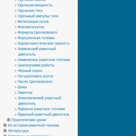
Удельная мощность
Удельная тяга
Удельный импульс тяги
Фильтрация газов
Флегматизатор
Формула Циолковского
Форсуночная головка
Характеристическая скорость
Химический ракетный
двигатель
Химическое ракетное топливо
Циклограмма работы
Чёрный порох
Четырёхокись азота
Число Циолковского
Шнек
Эжектор
Электрический ракетный
двигатель
Ядерное ракетное топливо
Ядерный ракетный двигатель
Практические уроки
Из истории ракетной техники
Литература