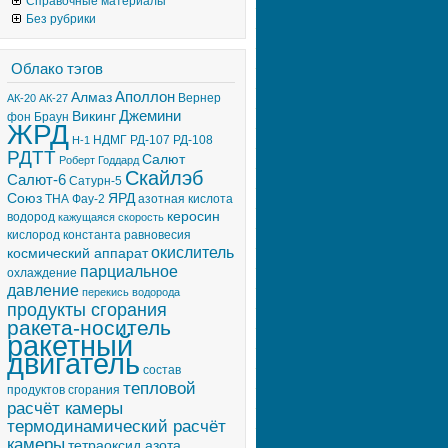
Справочные материалы
Без рубрики
Облако тэгов
Аполлон
Алмаз
Вернер
АК-20
АК-27
Джемини
Викинг
фон Браун
ЖРД
НДМГ
РД-107
РД-108
Н-1
РДТТ
Салют
Роберт Годдард
Скайлэб
Салют-6
Сатурн-5
Союз
ЯРД
ТНА
Фау-2
азотная кислота
керосин
водород
кажущаяся скорость
кислород
константа равновесия
окислитель
космический аппарат
парциальное
охлаждение
давление
перекись водорода
продукты сгорания
ракета-носитель
ракетный
двигатель
состав
тепловой
продуктов сгорания
расчёт камеры
термодинамический расчёт
камеры
тетраоксид азота