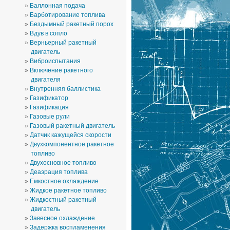
Баллонная подача
Барботирование топлива
Бездымный ракетный порох
Вдув в сопло
Верньерный ракетный
двигатель
Виброиспытания
Включение ракетного
двигателя
Внутренняя баллистика
Газификатор
Газификация
Газовые рули
Газовый ракетный двигатель
Датчик кажущейся скорости
Двухкомпонентное ракетное
топливо
Двухосновное топливо
Деаэрация топлива
Емкостное охлаждение
Жидкое ракетное топливо
Жидкостный ракетный
двигатель
Завесное охлаждение
Задержка воспламенения