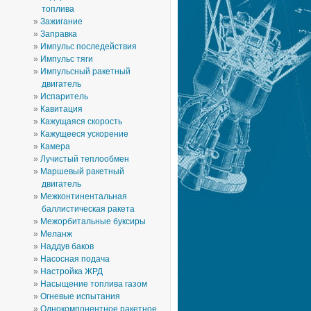
топлива
Зажигание
Заправка
Импульс последействия
Импульс тяги
Импульсный ракетный
двигатель
Испаритель
Кавитация
Кажущаяся скорость
Кажущееся ускорение
Камера
Лучистый теплообмен
Маршевый ракетный
двигатель
Межконтинентальная
баллистическая ракета
Межорбитальные буксиры
Меланж
Наддув баков
Насосная подача
Настройка ЖРД
Насыщение топлива газом
Огневые испытания
Однокомпонентное ракетное