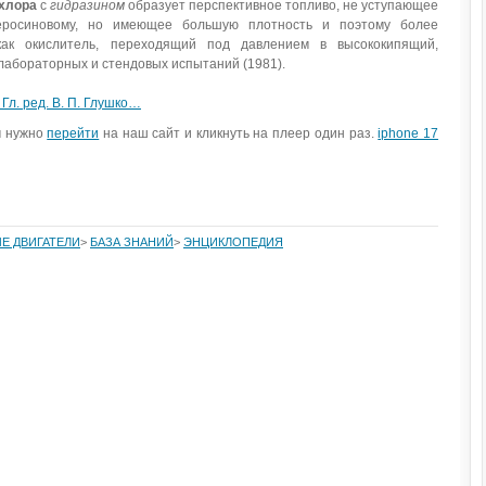
хлора
с
гидразином
образует перспективное топливо, не уступающее
керосиновому, но имеющее большую плотность и поэтому более
как окислитель, переходящий под давлением в высококипящий,
лабораторных и стендовых испытаний (1981).
Гл. ред. В. П. Глушко…
м нужно
перейти
на наш сайт и кликнуть на плеер один раз.
iphone 17
Е ДВИГАТЕЛИ
>
БАЗА ЗНАНИЙ
>
ЭНЦИКЛОПЕДИЯ