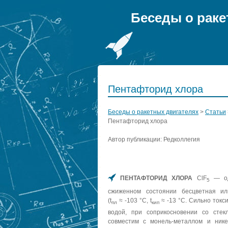
Беседы о раке
Пентафторид хлора
Беседы о ракетных двигателях
>
Статьи
Пентафторид хлора
Автор публикации: Редколлегия
ПЕНТАФТОРИД ХЛОРА
ClF
— од
5
сжиженном состоянии бесцветная или
(t
≈ -103 °С, t
≈ -13 °С. Сильно токс
пл
кип
водой, при соприкосновении со стек
совместим с монель-металлом и ник