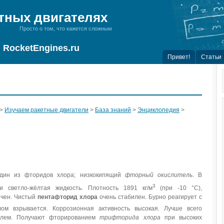
тных двигателях
Просто о том, что кажется сложным
RocketEngines.ru
Привет!
Статьи
>
Изучаем ракетные двигатели
>
База знаний
>
Энциклопедия
>
ин из фторидов хлора; низкокипящий
фторный окислитель
. В
3
 светло-жёлтая жидкость. Плотность 1891 кг/м
(при -10 °С),
ичен. Чистый
пентафторид хлора
очень стабилен. Бурно реагирует с
лом взрывается. Коррозионная активность высокая. Лучше всего
елем. Получают фторированием
трифторида хлора
при высоких