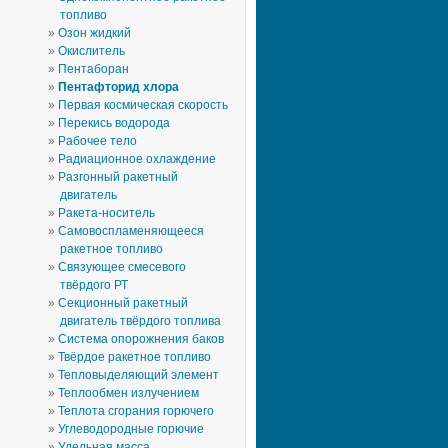
топливо
Озон жидкий
Окислитель
Пентаборан
Пентафторид хлора
Первая космическая скорость
Перекись водорода
Рабочее тело
Радиационное охлаждение
Разгонный ракетный
двигатель
Ракета-носитель
Самовоспламеняющееся
ракетное топливо
Связующее смесевого
твёрдого РТ
Секционный ракетный
двигатель твёрдого топлива
Система опорожнения баков
Твёрдое ракетное топливо
Тепловыделяющий элемент
Теплообмен излучением
Теплота сгорания горючего
Углеводородные горючие
Удельная масса