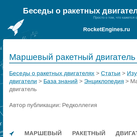
Беседы о ракетных двигате
Просто о том, что кажется
RocketEngines.ru
Маршевый ракетный двигатель
Беседы о ракетных двигателях
>
Статьи
>
Изу
двигатели
>
База знаний
>
Энциклопедия
>
М
двигатель
Автор публикации: Редколлегия
МАРШЕВЫЙ РАКЕТНЫЙ ДВИГА