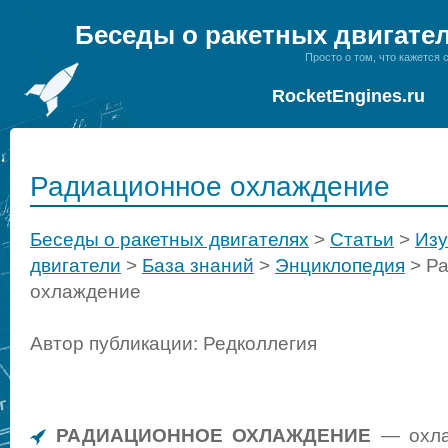
Беседы о ракетных двигате
Просто о том, что кажется
RocketEngines.ru
Радиационное охлаждение
Беседы о ракетных двигателях
>
Статьи
>
Изу
двигатели
>
База знаний
>
Энциклопедия
>
Р
охлаждение
Автор публикации: Редколлегия
РАДИАЦИОННОЕ ОХЛАЖДЕНИЕ
— охла