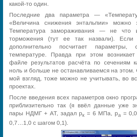
какой-то один.
Последние два параметра — «Температ
«Величина снижения энтальпии» можно 
Температура замораживания — не что и
торможения (тут ее так назвали). Если
дополнительно посчитает параметры, 
температуре. Правда при этом возникает
файле результатов расчёта по сечениям к
ноль и больше не останавливаемся на этом.
мой взгляд, тоже можно не учитывать, во в
проектах.
После введения всех параметров окно прог
приблизительно так (я ввёл данные уже з
пары НДМГ + АТ, задал p
= 6 МПа, p
= 0,0
к
а
0,7…1,0 с шагом 0,1).