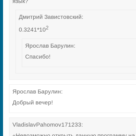
язык?
Дмитрий Завистовский
:
2
0.3241*10
Ярослав Барулин
:
Спасибо!
Ярослав Барулин
:
Добрый вечер!
VladislavPahomov171233
:
«Невозможно открыть данную программу на 