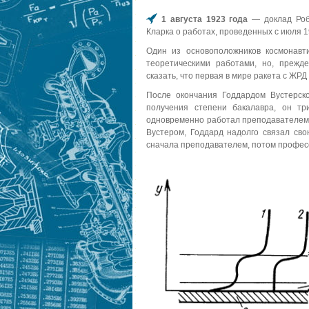
1 августа 1923 года
— доклад Робе
Кларка о работах, проведенных с июля 19
Один из основоположников космонавт
теоретическими работами, но, прежде
сказать, что первая в мире ракета с ЖР
После окончания Годдардом Вустерско
получения степени бакалавра, он тр
одновременно работал преподавателем 
Вустером, Годдард надолго связал сво
сначала преподавателем, потом професс