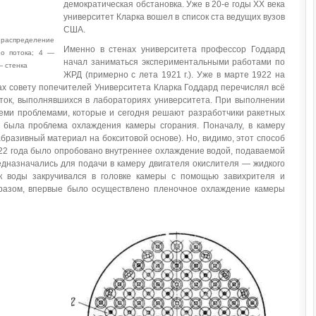
демократическая обстановка. Уже в 20-е годы ХХ века
университет Кларка вошел в список ста ведущих вузов
США.
аспределение
Именно в стенах университета профессор Годдард
ро потока; 4 —
начал заниматься экспериментальными работами по
— стенка
ЖРД (примерно с лета 1921 г.). Уже в марте 1922 на
ах совету попечителей Университета Кларка Годдард перечислял всё
ток, выполнявшихся в лабораториях университета. При выполнении
семи проблемами, которые и сегодня решают разработчики ракетных
м была проблема охлаждения камеры сгорания. Поначалу, в камеру
бразивный материал на бокситовой основе). Но, видимо, этот способ
922 года было опробовано внутреннее охлаждение водой, подаваемой
едназначались для подачи в камеру двигателя окислителя — жидкого
к воды закручивался в головке камеры с помощью завихрителя и
бразом, впервые было осуществлено пленочное охлаждение камеры