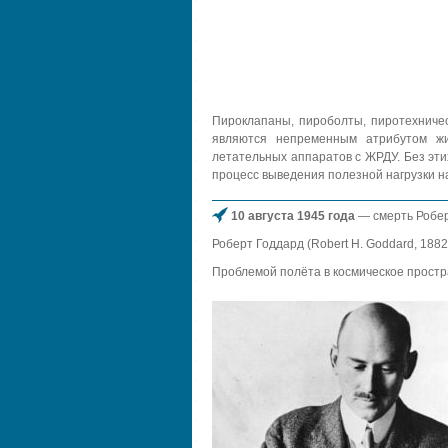
Пироклапаны, пироболты, пиротехниче
являются непременным атрибутом жи
летательных аппаратов с ЖРДУ. Без эт
процесс выведения полезной нагрузки н
10 августа 1945 года
— смерть Робер
Роберт Годдард (Robert H. Goddard, 188
Проблемой полёта в космическое простра