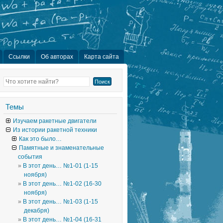
Ссылки
Об авторах
Карта сайта
Темы
Изучаем ракетные двигатели
Из истории ракетной техники
Как это было…
Памятные и знаменательные
события
В этот день… №1-01 (1-15
ноября)
В этот день… №1-02 (16-30
ноября)
В этот день… №1-03 (1-15
декабря)
В этот день… №1-04 (16-31