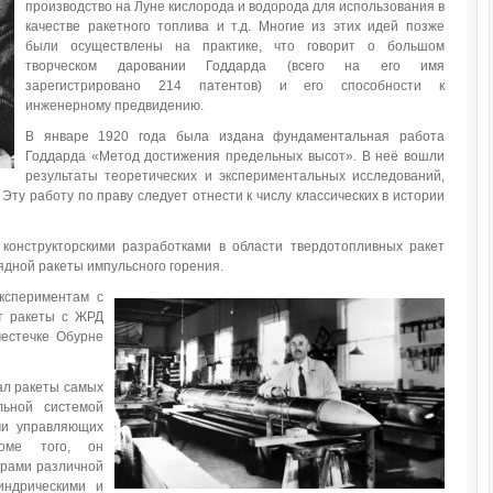
производство на Луне кислорода и водорода для использования в
качестве ракетного топлива и т.д. Многие из этих идей позже
были осуществлены на практике, что говорит о большом
творческом даровании Годдарда (всего на его имя
зарегистрировано 214 патентов) и его способности к
инженерному предвидению.
В январе 1920 года была издана фундаментальная работа
Годдарда «Метод достижения предельных высот». В неё вошли
результаты теоретических и экспериментальных исследований,
 Эту работу по праву следует отнести к числу классических в истории
 конструкторскими разработками в области твердотопливных ракет
рядной ракеты импульсного горения.
кспериментам с
т ракеты с ЖРД
местечке Обурне
ал ракеты самых
льной системой
ми управляющих
оме того, он
рами различной
индрическими и