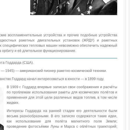
ские воспламенительные устройства и прочие подобные устройства
дкостных ракетных двигательных установок (ЖРДУ) и ракетных
их специфических тепловых машин невозможно обеспечить надежный
а орбиту и её длительное функционирование.
та Годдарда (США).
2 — 1945) — американский пионер ракетно-космической техники.
нство Годдард начал интересоваться в юности — в 1899 году.
В 1909 г. Годдард впервые записал свои соображения и расчёты
по проблемам использования ракеты для космических полётов и
применения для этой цели различных видов топлив, в том числе
жидких.
Интересы Годдарда на ранней стадии его деятельности были
весьма разнообразными. В его записях содержатся такие идеи,
как использование для полёта магнитного поля Земли;
проведение фотосъёмки Луны и Марса с облётных траекторий;