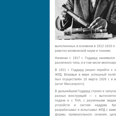
выполненных в основном в 1912-1916 гг.
ракетно-космической науки и техники.
Начиная с 1917 г. Годдард занимался
различного типа, и в том числе многоза
В 1921 г. Годдард решил перейти к э
ЖРД. Впервые в мире успешный полё
был осуществлён 16 марта 1926 г. в 
(штат Массачусетс).
В дальнейшем Годдард строил и запуск
разных конструкций — с вытесните
подачи и с ТНА, с различными вида
устройств и систем наддува. Кр
разрабатывал и испытывал ЖРД с каме
формы: прямоугольного сечения, цил