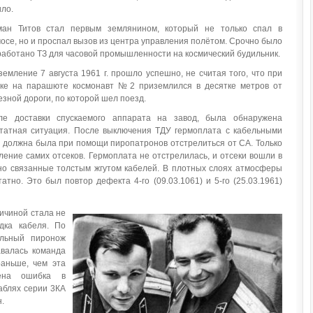
ило.
ман Титов стал первым землянином, который не только спал в
осе, но и проспал вызов из центра управления полётом. Срочно было
работано ТЗ для часовой промышленности на космический будильник.
емление 7 августа 1961 г. прошло успешно, не считая того, что при
ске на парашюте космонавт №2 приземлился в десятке метров от
зной дороги, по которой шел поезд.
ле доставки спускаемого аппарата на завод, была обнаружена
татная ситуация. После выключения ТДУ гермоплата с кабельными
 должна была при помощи пиропатронов отстрелиться от СА. Только
ление самих отсеков. Гермоплата не отстрелилась, и отсеки вошли в
но связанные толстым жгутом кабелей. В плотных слоях атмосферы
тно. Это был повтор дефекта 4-го (09.03.1061) и 5-го (25.03.1961)
ичиной стала не
дка кабеля. По
альный пиронож
авалась команда
аньше, чем эта
ена ошибка в
аблях серии 3КА
.