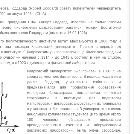
рта Годдарда (Robert Goddard) совету попечителей университета
21 по август 1923 г. (США).
ики, гражданин США Роберт Годдард, известен не только своими
 всего, пионерскими разработками ракетной техники. Достаточно
Д была построена Годдардом (полетела 16.03.1926).
го политехнического института (штат Массачусетс) в 1908 году и
и года посещал Кларковский университет. Причем в первый год
в институте. С Кларковским университетом, ещё более чем с родным
ю судьбу — начиная с 1914 и до 1943 г. состоял в нем на службе,
ором, а с 1923 г. директором физической лаборатории.
Кларковский университет был основан в 1887 г. на
средства местного филантропа. В период, когда в нем
учился Годдард, университет собственно и
предназначался для продолжения образования
молодыми бакалаврами, показавшими неплохие
способности в институте. Для подготовки
магистерских и докторских диссертаций их принимали
в университет без экзаменов. В университете с очень
небольшим количеством студентов (в то время около
100 человек), обладавшем прекрасным
преподавательским составом и оборудованием
физических лабораторий, была очень свободная,