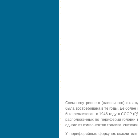
Схема внутреннего (пленочного) охлаж
была востребована в те годы. Её более
был реализован в 1946 году в СССР (Р
расположенных по периферии головки к
одного из компонентов топлива, снижающ
У периферийных форсунок окислителя 