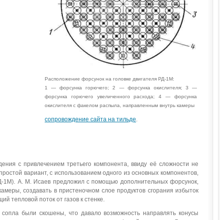
Расположение форсунок на головке двигателя РД-1М:
1 — форсунка горючего; 2 — форсунка окислителя; 3 —
форсунка горючего увеличенного расхода; 4 — форсунка
окислителя с факелом распыла, направленным внутрь камеры
сопровождение сайта на тильде
.
дения с привлечением третьего компонента, ввиду её сложности не
 простой вариант, с использованием одного из основных компонентов,
Д-1М). А. М. Исаев предложил с помощью дополнительных форсунок,
амеры, создавать в пристеночном слое продуктов сгорания избыток
ий тепловой поток от газов к стенке.
сопла были скошены, что давало возможность направлять конусы