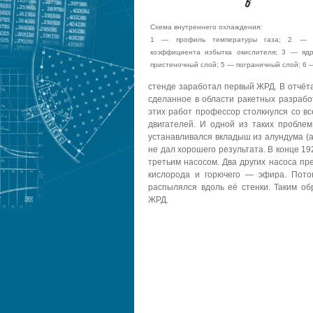
Схема внутреннего охлаждения:
1 — профиль температуры газа; 2 — р
коэффициента избытка окислителя; 3 — яд
пристеночный слой; 5 — пограничный слой; 6 
стенде заработал первый ЖРД. В отчёт
сделанное в области ракетных разрабо
этих работ профессор столкнулся со в
двигателей. И одной из таких пробле
устанавливался вкладыш из алундума (а
не дал хорошего результата. В конце 1
третьим насосом. Два других насоса пр
кислорода и горючего — эфира. Пото
распылялся вдоль её стенки. Таким о
ЖРД.