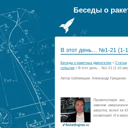
Беседы о раке
В этот день… №1-21 (1-1
Беседы о ракетных двигателях
>
Статьи
события
>
В этот день… №1-21 (1-10 авг
Автор публикации: Александр Грищенко
Приветствую вас, 
именем американск
августа, вслед за
космонавт. И в авг