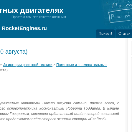
тных двигателях
Просто о том, что кажется сложным
RocketEngines.ru
Привет!
Статьи
0 августа)
>
Из истории ракетной техники
>
Памятные и знаменательные
уста)
уважаемые читатели! Начало августа связано, прежде всего, с
ого основоположника космонавтики Роберта Годдарда. В начале
 Юрием Гагариным, совершил орбитальный полёт второй советский
усте продолжался полёт второго экипажа станции «Скайлэб».