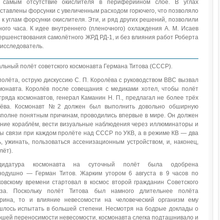
 самым отсутствие окислителя в периферийном слое. В углах
ставлены форсунки с увеличенным расходом горючего, что позволяло
 углам форсунки окислителя. Эти, и ряд других решений, позволили
ого часа. К идее внутреннего (пленочного) охлаждения А. М. Исаев
ершенствования самолётного ЖРД РД-1, и без влияния работ Роберта
исследователь.
льный полёт советского космонавта Германа Титова (СССР).
полёта, острую дискуссию С. П. Королёва с руководством ВВС вызвал
монавта. Королёв после совещания с медиками хотел, чтобы полёт
тряда космонавтов, генерал Каманин Н. П., предлагал не более трёх
олёва. Космонавт №2 должен был выполнить довольно обширную
 вполне понятным причинам, проводились впервые в мире. Он должен
ние кораблём, вести визуальные наблюдения через иллюминаторы и
сы связи при каждом пролёте над СССР по УКВ, а в режиме КВ — два
ь, ужинать, пользоваться ассенизационным устройством, и, наконец,
лёт).
дидатура космонавта на суточный полёт была одобрена
нодушно — Герман Титов. Жарким утором 6 августа в 9 часов по
ковскому времени стартовал в космос второй гражданин Советского
за. Поскольку полёт Титова был намного длительнее полёта
арина, то и влияние невесомости на человеческий организм ему
шлось испытать в большей степени. Несмотря на бодрые доклады о
ошей переносимости невесомости, космонавта слегка подташнивало и