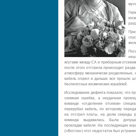
мут
Гер
косм
раз
Приз
спу
желе
Пос
неш
жгутами между СА и приборным отсеком
после этого отстрела происходит разде
атмосферу механически разделенные, 
кабель сгорел и дальше все прошло шта
беспилотных космических кораблей.
Исследование дефекта показало, что пр
схемная ошибка, а неудачная прокла
команде «отделение отсеков» специ
перерубал кабель, по которому перед
на отстрел платы, на долю секунды р
команда выдавалась. Была допущ
прокладке кабеля. На последующих кор
(«Восток») этот недостаток был устранен