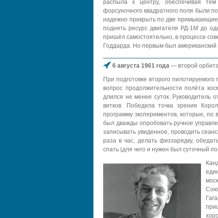
распыла к центру, обеспечивая тем
форсуночного квадратного поля были по
надежно прикрыть по две примыкающие к
поднять ресурс двигателя РД-1М до одн
пришёл самостоятельно, в процессе сов
Годдарда. Но первым был американский 
6 августа 1961 года
— второй орбита
При подготовке второго пилотируемого 
вопрос продолжительности полёта кос
длился не менее суток. Руководитель о
витков. Победила точка зрения Кор
программу экспериментов, которые, по
был дважды опробовать ручное управле
записывать увиденное, проводить сеан
раза в час, делать физзарядку, обедат
спать (для чего и нужен был суточный по
Кан
еди
мос
Сою
Гаг
при
хор